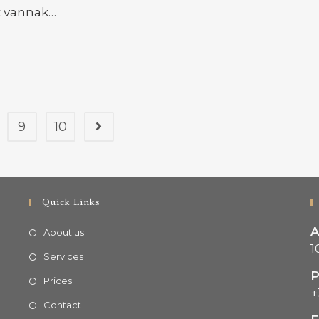
k vannak…
9
10
Quick Links
A
About us
1
Services
Prices
+
Contact