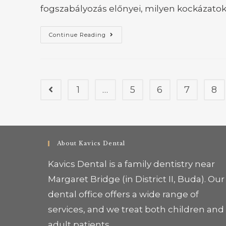
fogszabályozás előnyei, milyen kockázato
Continue Reading
1
…
5
6
7
8
About Kavics Dental
Kavics Dental is a family dentistry near
Margaret Bridge (in District II, Buda). Our
dental office offers a wide range of
services, and we treat both children and
adult patients.