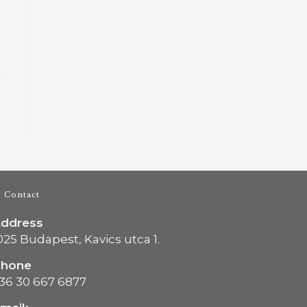
Contact
ddress
025 Budapest, Kavics utca 1.
Phone
36 30 667 6877