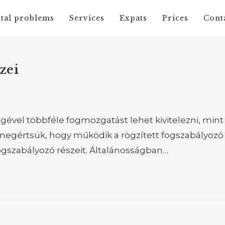
tal problems
Services
Expats
Prices
Cont
zei
gével többféle fogmozgatást lehet kivitelezni, mint
 megértsük, hogy működik a rögzített fogszabályozó
 fogszabályozó részeit. Általánosságban…