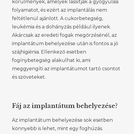
körülmények, amelyek lassítják a gyógyulási
folyamatot, és ezért az implantálás nem
feltétlenül ajánlott. A cukorbetegség,
leukémia és a dohányzás például ilyenek.
Akárcsak az eredeti fogak megőrzésénél, az
implantátum behelyezése után is fontos a jó
szájhigiénia. Ellenkező esetben
fogínybetegség alakulhat ki, ami
meggyengíti az implantátumot tartó csontot
és szöveteket.
Fáj az implantátum behelyezése?
Az implantátum behelyezése sok esetben
könnyebb is lehet, mint egy foghúzás.