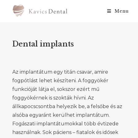
Menu
Dental implants
Az implantátum egy titán csavar, amire
fogpótlást lehet készíteni. A foggyökér
funkcióját látja el, sokszor ezért mű
foggyökérnek is szokták hívni. Az
állkapocscsontba helyezik be, a felsőbe és az
alsóba egyaránt kerülhet implantátum.
Fogászati implantátumokkal több évtizede
használnak. Sok páciens – fiatalok és idősek