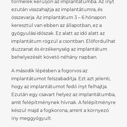
törmelék kerüljön az implantátumba. Az ínyt
ezután visszahajtja az implantátumra, és
összevarja. Az implantátum 3 – 6 hónapon
keresztül van ebben az állapotban, ez a
gyógyulási időszak. Ez alatt az idő alatt az
implantátum rögzül a csontban. Előfordulhat
duzzanat és érzékenység az implantátum
behelyezését követő néhány napban.
A második lépésben a fogorvos az
implantátumot felszabadítja. Ezt azt jelenti,
hogy az implantátumot fedő ínyt felhajtja.
Ezután egy csavart helyez az implantátumba,
amit felépítménynek hívnak. A felépítményre
készül majd a fogkorona, amint a környező
íny meggyógyult.