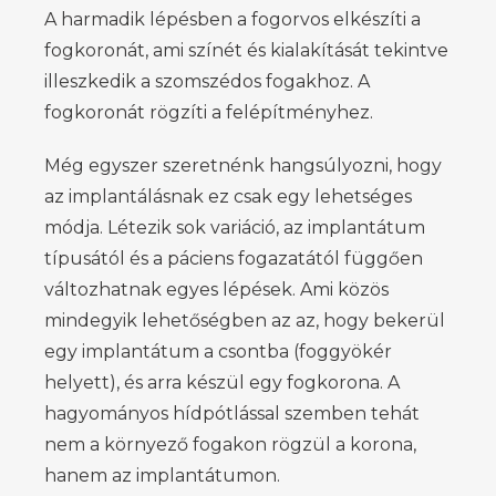
A harmadik lépésben a fogorvos elkészíti a
fogkoronát, ami színét és kialakítását tekintve
illeszkedik a szomszédos fogakhoz. A
fogkoronát rögzíti a felépítményhez.
Még egyszer szeretnénk hangsúlyozni, hogy
az implantálásnak ez csak egy lehetséges
módja. Létezik sok variáció, az implantátum
típusától és a páciens fogazatától függően
változhatnak egyes lépések. Ami közös
mindegyik lehetőségben az az, hogy bekerül
egy implantátum a csontba (foggyökér
helyett), és arra készül egy fogkorona. A
hagyományos hídpótlással szemben tehát
nem a környező fogakon rögzül a korona,
hanem az implantátumon.