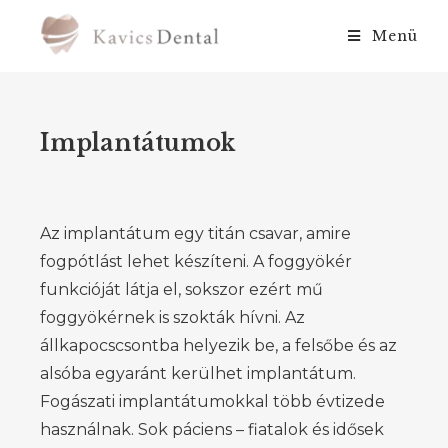
Menü
Implantátumok
Az implantátum egy titán csavar, amire
fogpótlást lehet készíteni. A foggyökér
funkcióját látja el, sokszor ezért mű
foggyökérnek is szokták hívni. Az
állkapocscsontba helyezik be, a felsőbe és az
alsóba egyaránt kerülhet implantátum.
Fogászati implantátumokkal több évtizede
használnak. Sok páciens – fiatalok és idősek