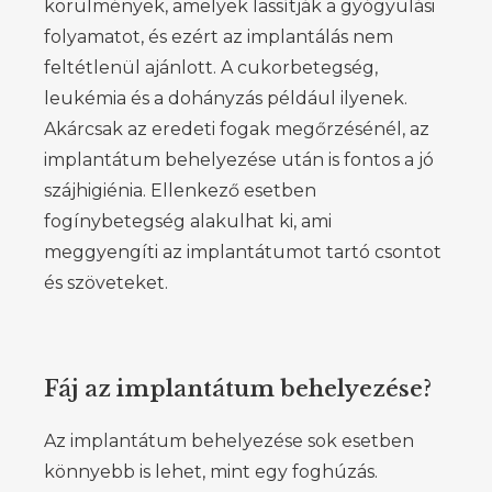
körülmények, amelyek lassítják a gyógyulási
folyamatot, és ezért az implantálás nem
feltétlenül ajánlott. A cukorbetegség,
leukémia és a dohányzás például ilyenek.
Akárcsak az eredeti fogak megőrzésénél, az
implantátum behelyezése után is fontos a jó
szájhigiénia. Ellenkező esetben
fogínybetegség alakulhat ki, ami
meggyengíti az implantátumot tartó csontot
és szöveteket.
Fáj az implantátum behelyezése?
Az implantátum behelyezése sok esetben
könnyebb is lehet, mint egy foghúzás.