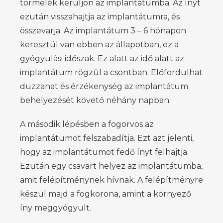
törmelék kerüljön az implantátumba. Az ínyt
ezután visszahajtja az implantátumra, és
összevarja. Az implantátum 3 – 6 hónapon
keresztül van ebben az állapotban, ez a
gyógyulási időszak. Ez alatt az idő alatt az
implantátum rögzül a csontban. Előfordulhat
duzzanat és érzékenység az implantátum
behelyezését követő néhány napban.
A második lépésben a fogorvos az
implantátumot felszabadítja. Ezt azt jelenti,
hogy az implantátumot fedő ínyt felhajtja.
Ezután egy csavart helyez az implantátumba,
amit felépítménynek hívnak. A felépítményre
készül majd a fogkorona, amint a környező
íny meggyógyult.