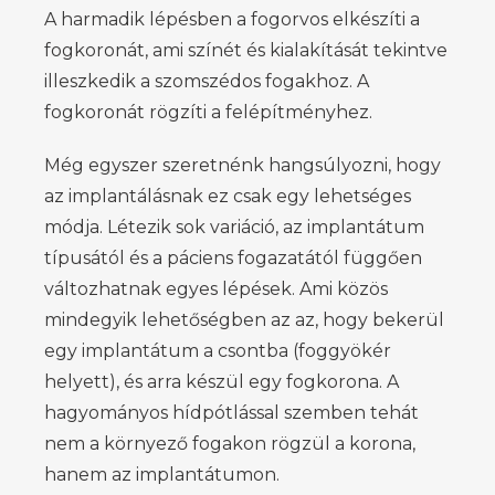
A harmadik lépésben a fogorvos elkészíti a
fogkoronát, ami színét és kialakítását tekintve
illeszkedik a szomszédos fogakhoz. A
fogkoronát rögzíti a felépítményhez.
Még egyszer szeretnénk hangsúlyozni, hogy
az implantálásnak ez csak egy lehetséges
módja. Létezik sok variáció, az implantátum
típusától és a páciens fogazatától függően
változhatnak egyes lépések. Ami közös
mindegyik lehetőségben az az, hogy bekerül
egy implantátum a csontba (foggyökér
helyett), és arra készül egy fogkorona. A
hagyományos hídpótlással szemben tehát
nem a környező fogakon rögzül a korona,
hanem az implantátumon.