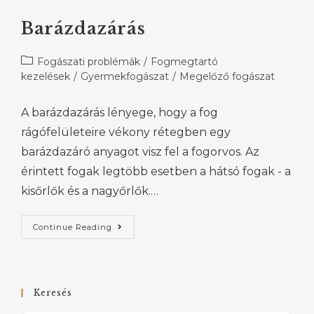
Barázdazárás
Fogászati problémák
/
Fogmegtartó
kezelések
/
Gyermekfogászat
/
Megelőző fogászat
A barázdazárás lényege, hogy a fog
rágófelületeire vékony rétegben egy
barázdazáró anyagot visz fel a fogorvos. Az
érintett fogak legtöbb esetben a hátsó fogak - a
kisőrlők és a nagyőrlők.…
Continue Reading
Keresés