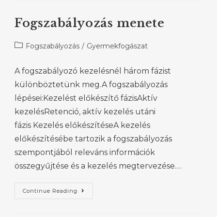
Fogszabályozás menete
Fogszabályozás
/
Gyermekfogászat
A fogszabályozó kezelésnél három fázist
különböztetünk meg.A fogszabályozás
lépései:Kezelést előkészítő fázisAktív
kezelésRetenció, aktív kezelés utáni
fázis Kezelés előkészítéseA kezelés
előkészítésébe tartozik a fogszabályozás
szempontjából releváns információk
összegyűjtése és a kezelés megtervezése.…
Continue Reading