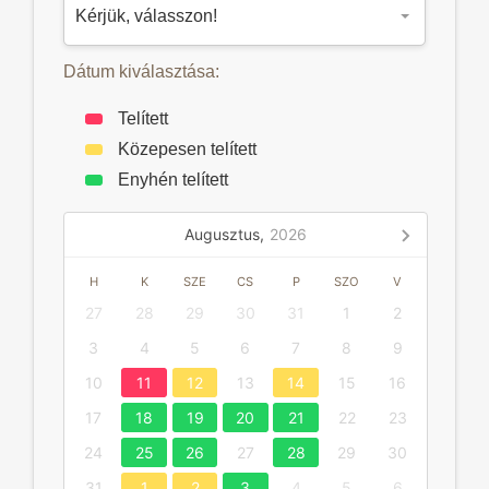
Dátum kiválasztása:
Telített
Közepesen telített
Enyhén telített
Augusztus,
2026
H
K
SZE
CS
P
SZO
V
27
28
29
30
31
1
2
3
4
5
6
7
8
9
10
11
12
13
14
15
16
17
18
19
20
21
22
23
24
25
26
27
28
29
30
31
1
2
3
4
5
6