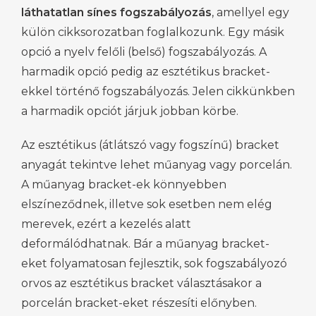
láthatatlan sínes fogszabályozás
, amellyel egy
külön cikksorozatban foglalkozunk. Egy másik
opció a nyelv felőli (belső) fogszabályozás. A
harmadik opció pedig az esztétikus bracket-
ekkel történő fogszabályozás. Jelen cikkünkben
a harmadik opciót járjuk jobban körbe.
Az esztétikus (átlátszó vagy fogszínű) bracket
anyagát tekintve lehet műanyag vagy porcelán.
A műanyag bracket-ek könnyebben
elszíneződnek, illetve sok esetben nem elég
merevek, ezért a kezelés alatt
deformálódhatnak. Bár a műanyag bracket-
eket folyamatosan fejlesztik, sok fogszabályozó
orvos az esztétikus bracket választásakor a
porcelán bracket-eket részesíti előnyben.