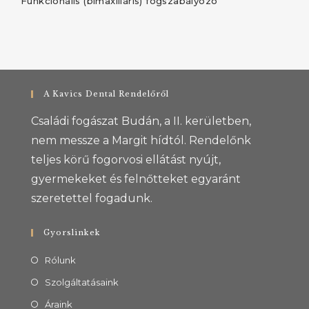
Funkcionális (bimaxilláris) fogszabályozó
A Kavics Dental Rendelőről
Családi fogászat Budán, a II. kerületben,
nem messze a Margit hídtól. Rendelőnk
teljes körű fogorvosi ellátást nyújt,
gyermekeket és felnőtteket egyaránt
szeretettel fogadunk.
Gyorslinkek
Rólunk
Szolgáltatásaink
Áraink