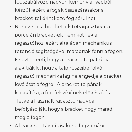
fogszabályozó nagyon kemény anyagból
készül, ezért a fogak összezárásakor a
bracket-tel érintkező fog sérülhet.
Nehezebb a bracket-ek
felragasztása
: a
porcelán bracket-ek nem kötnek a
ragasztóhoz, ezért általában mechanikus
retenció segítségével maradnak fenn a fogon.
Ez azt jelenti, hogy a bracket talpát úgy
alakítják ki, hogy a talp részeibe folyó
ragasztó mechanikailag ne engedje a bracket
leválását a fogról. A bracket talpának
kialakítása, a fog felszínének előkészítése,
illetve a használt ragasztó nagyban
befolyásolják, hogy a bracket hogy marad
meg a fogon.
A bracket eltávolításakor a fogzománc