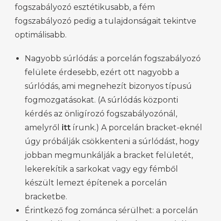
fogszabályozó esztétikusabb, a fém
fogszabályozó pedig a tulajdonságait tekintve
optimálisabb.
Nagyobb súrlódás: a porcelán fogszabályozó
felülete érdesebb, ezért ott nagyobb a
súrlódás, ami megnehezít bizonyos típusú
fogmozgatásokat. (A súrlódás központi
kérdés az önligírozó fogszabályozónál,
amelyről
itt
írunk.) A porcelán bracket-eknél
úgy próbálják csökkenteni a súrlódást, hogy
jobban megmunkálják a bracket felületét,
lekerekítik a sarkokat vagy egy fémből
készült lemezt építenek a porcelán
bracketbe.
Érintkező fog zománca sérülhet: a porcelán