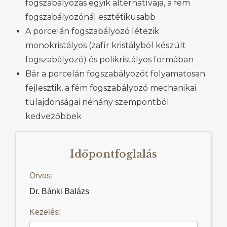
fogszabályozás egyik alternatívája, a fém
fogszabályozónál esztétikusabb
A porcelán fogszabályozó létezik
monokristályos (zafír kristályból készült
fogszabályozó) és polikristályos formában
Bár a porcelán fogszabályozót folyamatosan
fejlesztik, a fém fogszabályozó mechanikai
tulajdonságai néhány szempontból
kedvezőbbek
Időpontfoglalás
Orvos:
Dr. Bánki Balázs
Kezelés: