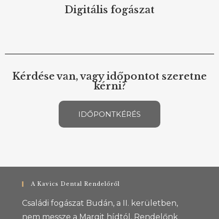
Digitális fogászat
Kérdése van, vagy időpontot szeretne
kérni?
IDŐPONTKÉRÉS
A Kavics Dental Rendelőről
Családi fogászat Budán, a II. kerületben,
nem messze a Margit hídtól. Rendelőnk