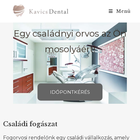
Menü
Egy családnyi orvos az Ön
mosolyáért!
IDŐPONTKÉRÉS
Családi fogászat
Fogorvosi rendelőnk egy családi vállalkozás, amely