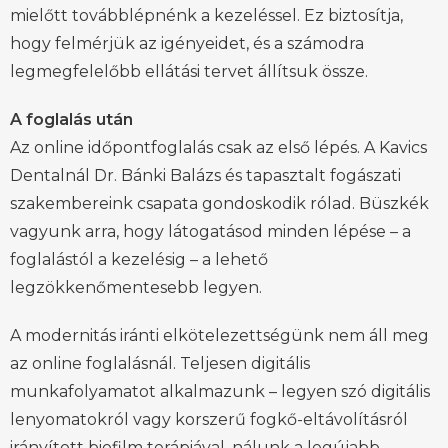
mielőtt továbblépnénk a kezeléssel. Ez biztosítja,
hogy felmérjük az igényeidet, és a számodra
legmegfelelőbb ellátási tervet állítsuk össze.
A foglalás után
Az online időpontfoglalás csak az első lépés. A Kavics
Dentalnál Dr. Bánki Balázs és tapasztalt fogászati
szakembereink csapata gondoskodik rólad. Büszkék
vagyunk arra, hogy látogatásod minden lépése – a
foglalástól a kezelésig – a lehető
legzökkenőmentesebb legyen.
A modernitás iránti elkötelezettségünk nem áll meg
az online foglalásnál. Teljesen digitális
munkafolyamatot alkalmazunk – legyen szó digitális
lenyomatokról vagy korszerű fogkő-eltávolításról
irányított biofilm terápiával, nálunk a legújabb