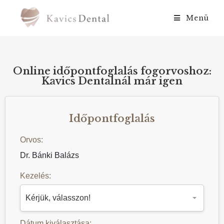
Menü
Online időpontfoglalás fogorvoshoz:
Kavics Dentalnál már igen
Időpontfoglalás
Orvos:
Dr. Bánki Balázs
Kezelés:
Dátum kiválasztása: