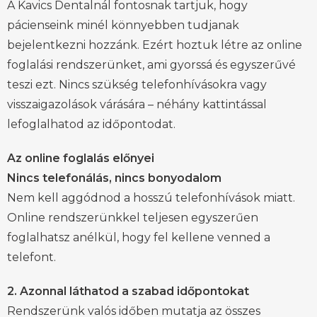
A Kavics Dentalnál fontosnak tartjuk, hogy
pácienseink minél könnyebben tudjanak
bejelentkezni hozzánk. Ezért hoztuk létre az online
foglalási rendszerünket, ami gyorssá és egyszerűvé
teszi ezt. Nincs szükség telefonhívásokra vagy
visszaigazolások várására – néhány kattintással
lefoglalhatod az időpontodat.
Az online foglalás előnyei
Nincs telefonálás, nincs bonyodalom
Nem kell aggódnod a hosszú telefonhívások miatt.
Online rendszerünkkel teljesen egyszerűen
foglalhatsz anélkül, hogy fel kellene venned a
telefont.
2. Azonnal láthatod a szabad időpontokat
Rendszerünk valós időben mutatja az összes