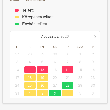
Telített
Közepesen telített
Enyhén telített
Augusztus,
2026
H
K
SZE
CS
P
SZO
V
27
28
29
30
31
1
2
3
4
5
6
7
8
9
10
11
12
13
14
15
16
17
18
19
20
21
22
23
24
25
26
27
28
29
30
31
1
2
3
4
5
6