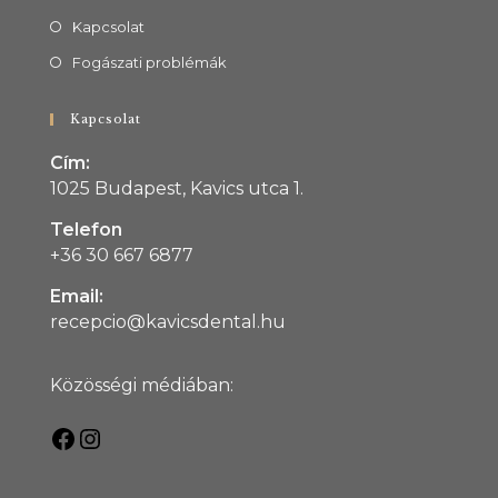
Kapcsolat
Fogászati problémák
Kapcsolat
Cím:
1025 Budapest, Kavics utca 1.
Telefon
+36 30 667 6877
Email:
recepcio@kavicsdental.hu
Közösségi médiában: