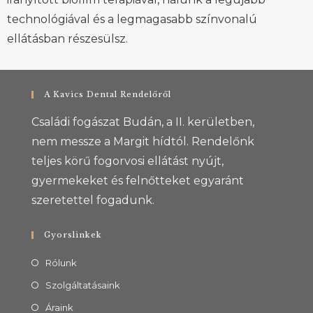
technológiával és a legmagasabb színvonalú
ellátásban részesülsz.
A Kavics Dental Rendelőről
Családi fogászat Budán, a II. kerületben,
nem messze a Margit hídtól. Rendelőnk
teljes körű fogorvosi ellátást nyújt,
gyermekeket és felnőtteket egyaránt
szeretettel fogadunk.
Gyorslinkek
Rólunk
Szolgáltatásaink
Áraink