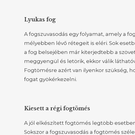
Lyukas fog
A fogszuvasodás egy folyamat, amely a fog 
mélyebben lévő rétegeit is eléri. Sok esetb
a fog belsejében már kiterjedtebb a szöve
meggyengül és letörik, ekkor válik láthatóv
Fogtömésre azért van ilyenkor szükség, hog
fogat gyökérkezelni.
Kiesett a régi fogtömés
A jól elkészített fogtömés legtöbb esetben
Sokszor a fogszuvasodás a fogtömés szélei