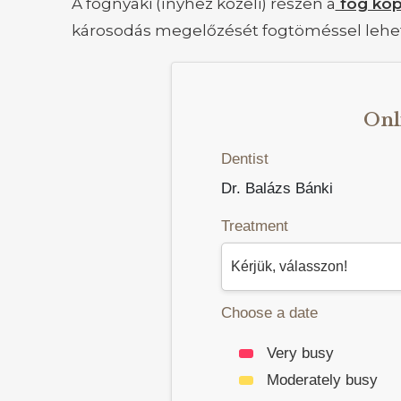
A fognyaki (ínyhez közeli) részen a
fog kop
károsodás megelőzését fogtöméssel lehet 
Onl
Dentist
Dr. Balázs Bánki
Treatment
Choose a date
Very busy
Moderately busy