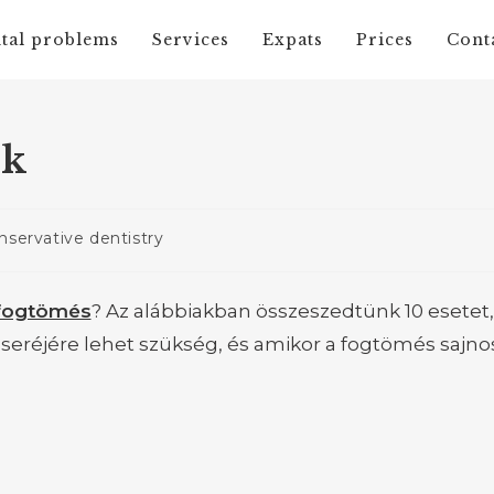
tal problems
Services
Expats
Prices
Cont
ok
nservative dentistry
fogtömés
? Az alábbiakban összeszedtünk 10 esetet,
seréjére lehet szükség, és amikor a fogtömés sajno