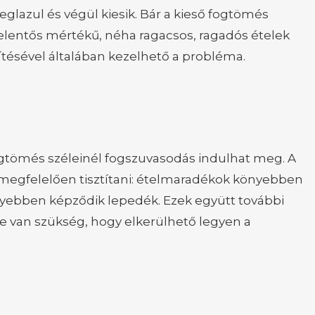
glazul és végül kiesik. Bár a kieső fogtömés
jelentős mértékű, néha ragacsos, ragadós ételek
ítésével általában kezelhető a probléma.
ogtömés széleinél fogszuvasodás indulhat meg. A
megfelelően tisztítani: ételmaradékok könyebben
nnyebben képződik lepedék. Ezek együtt további
 van szükség, hogy elkerülhető legyen a