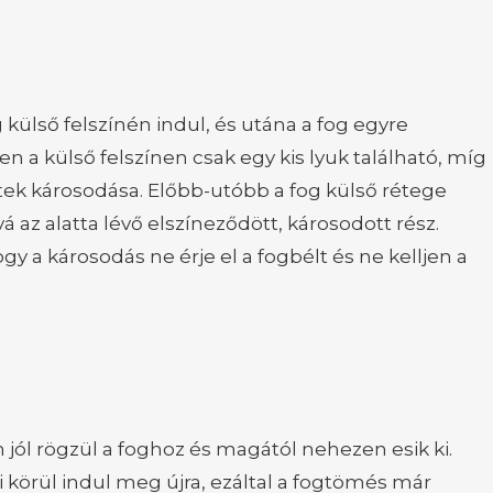
külső felszínén indul, és utána a fog egyre
en a külső felszínen csak egy kis lyuk található, míg
tek károsodása. Előbb-utóbb a fog külső rétege
á az alatta lévő elszíneződött, károsodott rész.
y a károsodás ne érje el a fogbélt és ne kelljen a
 jól rögzül a foghoz és magától nehezen esik ki.
 körül indul meg újra, ezáltal a fogtömés már