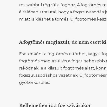
rosszabbul rögzül a foghoz. A fogtömés me
általában arra utal, hogy a fogszuvasodás 
miatt is kieshet a tömés. Új fogtömés kész
A fogtömés meglazult, de nem esett ki
Esetenként a fogtömés eltörhet, vagy a f
fogtömés meglazul, és a fogat nehezebb 
rakódnak le a kilazult fogtömés alatt, kö
fogszuvasodáshoz vezetnek. Új fogtömésre
gyökérkezelés.
Kellemetlen íz a fog szívásakor