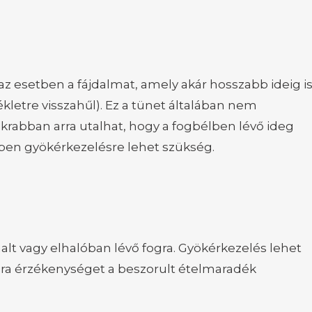
 az esetben a fájdalmat, amely akár hosszabb ideig i
letre visszahűl). Ez a tünet általában nem
abban arra utalhat, hogy a fogbélben lévő ideg
etben gyökérkezelésre lehet szükség.
alt vagy elhalóban lévő fogra. Gyökérkezelés lehet
ra érzékenységet a beszorult ételmaradék