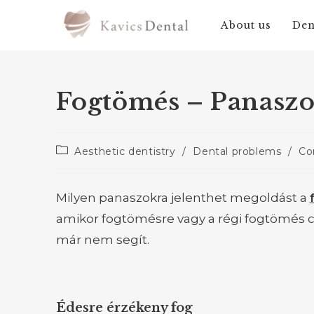
About us
Den
Fogtömés – Panasz
Aesthetic dentistry
/
Dental problems
/
Co
Milyen panaszokra jelenthet megoldást a
amikor fogtömésre vagy a régi fogtömés c
már nem segít.
Édesre érzékeny fog