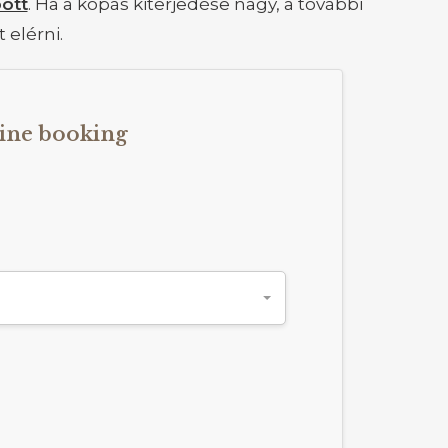
ott
. Ha a kopás kiterjedése nagy, a további
elérni.
ine booking