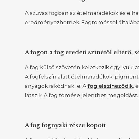
A szuvas fogban az ételmaradékok és elha
eredményezhetnek. Fogtöméssel általáb
A fogon a fog eredeti színétől eltérő, 
A fog külső szövetén keletkezik egy lyuk, az
A fogfelszín alatt ételmaradékok, pigmen
anyagok rakódnak le. A
fog elszíneződik
, 
látszik. A fog tömése jelenthet megoldást.
A fog fognyaki része kopott