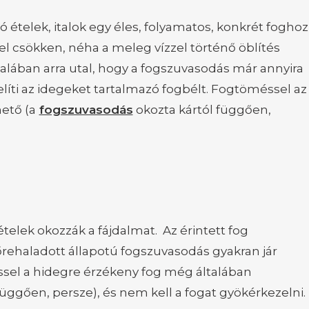
 ételek, italok egy éles, folyamatos, konkrét foghoz
el csökken, néha a meleg vízzel történő öblítés
ltalában arra utal, hogy a fogszuvasodás már annyira
íti az idegeket tartalmazó fogbélt. Fogtöméssel az
ető (a
fogszuvasodás
okozta kártól függően,
telek okozzák a fájdalmat. Az érintett fog
őrehaladott állapotú fogszuvasodás gyakran jár
sel a hidegre érzékeny fog még általában
üggően, persze), és nem kell a fogat gyökérkezelni.