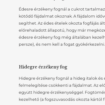
Édesre érzékeny fognál a cukrot tartalmazó
kötődő fájdalmat okoznak. A fájdalom időv
segíthet. Az édes ételek okozta fogfájás á
előrehaladott állapotú, hogy már megközel
édesre érzékeny fog még általában kezelh
persze), és nem kell a fogat gyökérkezelni.
Hidegre érzékeny fog
Hidegre érzékeny fognál a hideg italok és é
felmelegítése csökkenti a fájdalmat. Az el
együtt hidegre érzékenységgel. Fogtömés
kezelhető (a fogszuvasodás okozta kártól f