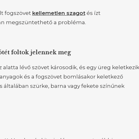
lt fogszövet
kellemetlen szagot
és ízt
an megszüntethető a probléma.
sötét foltok jelennek meg
 alatta lévő szövet károsodik, és egy üreg keletkezik
tanyagok és a fogszövet bomlásakor keletkező
és általában szürke, barna vagy fekete színűnek