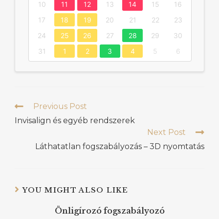
10
11
12
13
14
15
16
17
18
19
20
21
22
23
24
25
26
27
28
29
30
31
1
2
3
4
5
6
Previous Post
Invisalign és egyéb rendszerek
Next Post
Láthatatlan fogszabályozás – 3D nyomtatás
YOU MIGHT ALSO LIKE
Önligírozó fogszabályozó