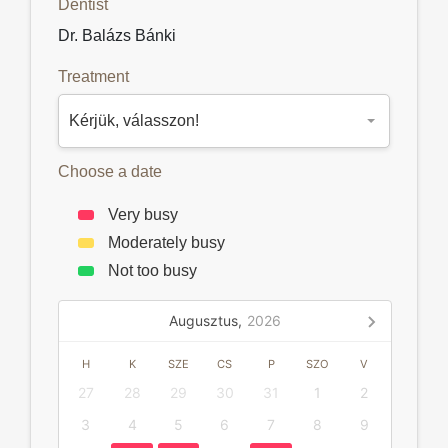
Dentist
Dr. Balázs Bánki
Treatment
Choose a date
Very busy
Moderately busy
Not too busy
Augusztus,
2026
H
K
SZE
CS
P
SZO
V
27
28
29
30
31
1
2
3
4
5
6
7
8
9