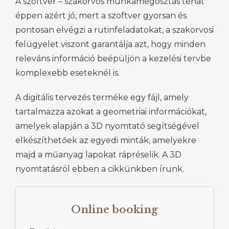
A szoftver – szakorvos munkamegosztás tehát
éppen azért jó, mert a szoftver gyorsan és
pontosan elvégzi a rutinfeladatokat, a szakorvosi
felügyelet viszont garantálja azt, hogy minden
releváns információ beépüljön a kezelési tervbe
komplexebb eseteknél is.
A digitális tervezés terméke egy fájl, amely
tartalmazza azokat a geometriai információkat,
amelyek alapján a 3D nyomtató segítségével
elkészíthetőek az egyedi minták, amelyekre
majd a műanyag lapokat rápréselik. A 3D
nyomtatásról ebben a cikkünkben írunk.
Online booking