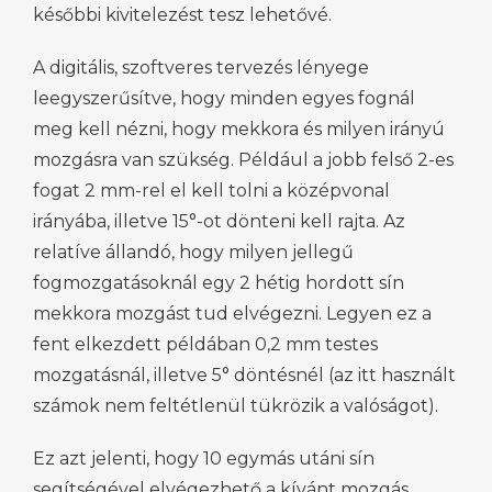
későbbi kivitelezést tesz lehetővé.
A digitális, szoftveres tervezés lényege
leegyszerűsítve, hogy minden egyes fognál
meg kell nézni, hogy mekkora és milyen irányú
mozgásra van szükség. Például a jobb felső 2-es
fogat 2 mm-rel el kell tolni a középvonal
irányába, illetve 15°-ot dönteni kell rajta. Az
relatíve állandó, hogy milyen jellegű
fogmozgatásoknál egy 2 hétig hordott sín
mekkora mozgást tud elvégezni. Legyen ez a
fent elkezdett példában 0,2 mm testes
mozgatásnál, illetve 5° döntésnél (az itt használt
számok nem feltétlenül tükrözik a valóságot).
Ez azt jelenti, hogy 10 egymás utáni sín
segítségével elvégezhető a kívánt mozgás.