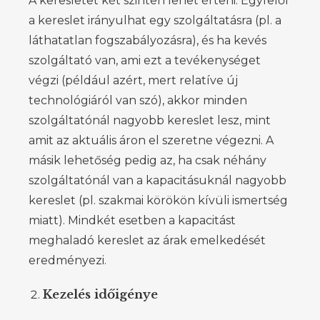
A keresletet két szinten lehet érteni. Egyfelől
a kereslet irányulhat egy szolgáltatásra (pl. a
láthatatlan fogszabályozásra), és ha kevés
szolgáltató van, ami ezt a tevékenységet
végzi (például azért, mert relatíve új
technológiáról van szó), akkor minden
szolgáltatónál nagyobb kereslet lesz, mint
amit az aktuális áron el szeretne végezni. A
másik lehetőség pedig az, ha csak néhány
szolgáltatónál van a kapacitásuknál nagyobb
kereslet (pl. szakmai körökön kívüli ismertség
miatt). Mindkét esetben a kapacitást
meghaladó kereslet az árak emelkedését
eredményezi.
Kezelés időigénye