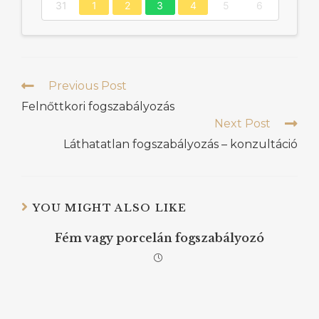
31
1
2
3
4
5
6
Previous Post
Felnőttkori fogszabályozás
Next Post
Láthatatlan fogszabályozás – konzultáció
YOU MIGHT ALSO LIKE
Fém vagy porcelán fogszabályozó