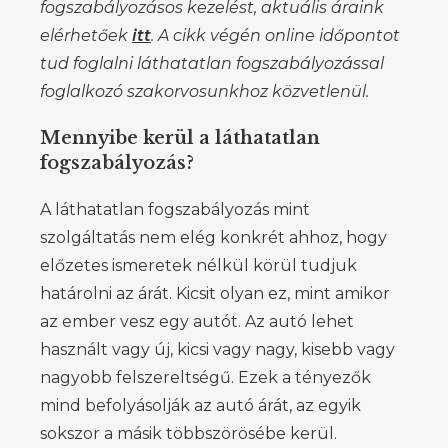
fogszabályozásos kezelést, aktuális áraink
elérhetőek
itt
. A cikk végén online időpontot
tud foglalni láthatatlan fogszabályozással
foglalkozó szakorvosunkhoz közvetlenül.
Mennyibe kerül a láthatatlan
fogszabályozás?
A láthatatlan fogszabályozás mint
szolgáltatás nem elég konkrét ahhoz, hogy
előzetes ismeretek nélkül körül tudjuk
határolni az árát. Kicsit olyan ez, mint amikor
az ember vesz egy autót. Az autó lehet
használt vagy új, kicsi vagy nagy, kisebb vagy
nagyobb felszereltségű. Ezek a tényezők
mind befolyásolják az autó árát, az egyik
sokszor a másik többszörösébe kerül.