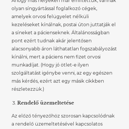
Ahogy más helyeken már említettük, vannak
olyan síngyártással foglalkozó cégek,
amelyek orvosi felügyelet nélküli
kezeléseket kínálnak, postai úton juttatják el
a síneket a pácienseknek. Általánosságban
pont ezért tudnak akár jelentősen
alacsonyabb áron láthatatlan fogszabályozást
kínálni, mert a páciens nem fizet orvosi
munkadíjat. (Hogy jó ötlet-e ilyen
szolgáltatást igénybe venni, az egy egészen
más kérdés, ezért azt egy másik cikkben
részletezzük.)
Rendelő üzemeltetése
Az előző tényezőhöz szorosan kapcsolódnak
a rendelő üzemeltetésével kapcsolatos