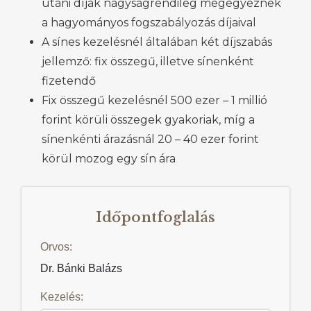
utáni díjak nagyságrendileg megegyeznek
a hagyományos fogszabályozás díjaival
A sínes kezelésnél általában két díjszabás
jellemző: fix összegű, illetve sínenként
fizetendő
Fix összegű kezelésnél 500 ezer – 1 millió
forint körüli összegek gyakoriak, míg a
sínenkénti árazásnál 20 – 40 ezer forint
körül mozog egy sín ára
Időpontfoglalás
Orvos:
Dr. Bánki Balázs
Kezelés: