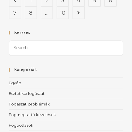
1
2
3
4
5
6
7
8
…
10
Keresés
Kategóriák
Egyéb
Esztétikai fogászat
Fogászati problémák
Fogmegtartó kezelések
Fogpótlások