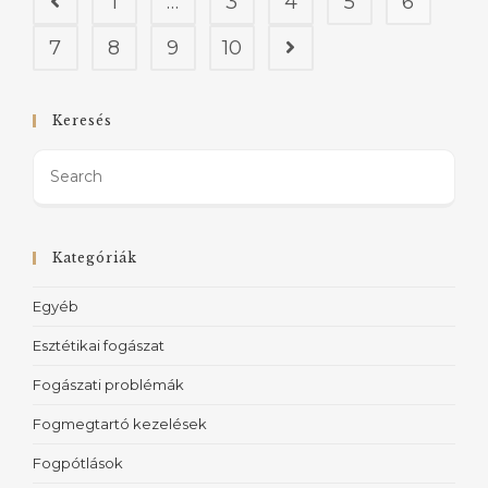
1
…
3
4
5
6
7
8
9
10
Keresés
Kategóriák
Egyéb
Esztétikai fogászat
Fogászati problémák
Fogmegtartó kezelések
Fogpótlások