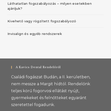
Láthatatlan fogszabályozás – milyen esetekben
ajánljuk?
Kivehető vagy rögzített fogszabályozó
Invisalign és egyéb rendszerek
A Kavics Dental Rendelőről
Családi fogászat Budán, a II. kerületben,
nem messze a Margit hídtól. Rendelőnk
teljes körű fogorvosi ellátást nyújt,
gyermekeket és felnőtteket egyaránt
szeretettel fogadunk.