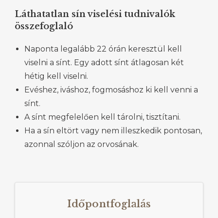
Láthatatlan sín viselési tudnivalók
összefoglaló
Naponta legalább 22 órán keresztül kell
viselni a sínt. Egy adott sínt átlagosan két
hétig kell viselni.
Evéshez, iváshoz, fogmosáshoz ki kell venni a
sínt.
A sínt megfelelően kell tárolni, tisztítani.
Ha a sín eltört vagy nem illeszkedik pontosan,
azonnal szóljon az orvosának.
Időpontfoglalás