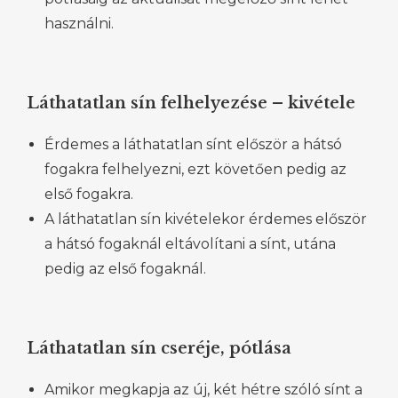
használni.
Láthatatlan sín felhelyezése – kivétele
Érdemes a láthatatlan sínt először a hátsó
fogakra felhelyezni, ezt követően pedig az
első fogakra.
A láthatatlan sín kivételekor érdemes először
a hátsó fogaknál eltávolítani a sínt, utána
pedig az első fogaknál.
Láthatatlan sín cseréje, pótlása
Amikor megkapja az új, két hétre szóló sínt a