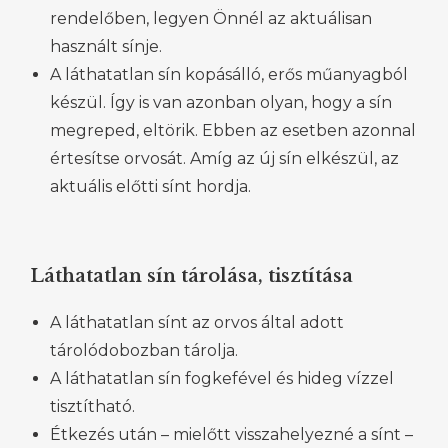
rendelőben, legyen Önnél az aktuálisan
használt sínje.
A láthatatlan sín kopásálló, erős műanyagból
készül. Így is van azonban olyan, hogy a sín
megreped, eltörik. Ebben az esetben azonnal
értesítse orvosát. Amíg az új sín elkészül, az
aktuális előtti sínt hordja.
Láthatatlan sín tárolása, tisztítása
A láthatatlan sínt az orvos által adott
tárolódobozban tárolja.
A láthatatlan sín fogkefével és hideg vízzel
tisztítható.
Étkezés után – mielőtt visszahelyezné a sínt –