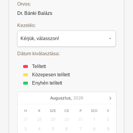
Orvos:
Dr. Bánki Balázs
Kezelés:
Dátum kiválasztása:
Telített
Közepesen telített
Enyhén telített
Augusztus,
2026
H
K
SZE
CS
P
SZO
V
27
28
29
30
31
1
2
3
4
5
6
7
8
9