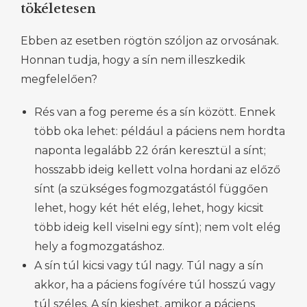
tökéletesen
Ebben az esetben rögtön szóljon az orvosának.
Honnan tudja, hogy a sín nem illeszkedik
megfelelően?
Rés van a fog pereme és a sín között. Ennek
több oka lehet: például a páciens nem hordta
naponta legalább 22 órán keresztül a sínt;
hosszabb ideig kellett volna hordani az előző
sínt (a szükséges fogmozgatástól függően
lehet, hogy két hét elég, lehet, hogy kicsit
több ideig kell viselni egy sínt); nem volt elég
hely a fogmozgatáshoz.
A sín túl kicsi vagy túl nagy. Túl nagy a sín
akkor, ha a páciens fogívére túl hosszú vagy
túl széles. A sín kieshet, amikor a páciens