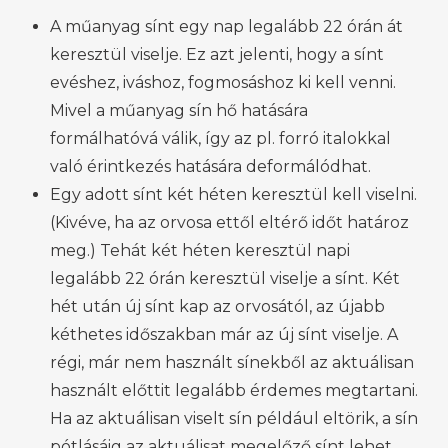
A műanyag sínt egy nap legalább 22 órán át
keresztül viselje. Ez azt jelenti, hogy a sínt
evéshez, iváshoz, fogmosáshoz ki kell venni.
Mivel a műanyag sín hő hatására
formálhatóvá válik, így az pl. forró italokkal
való érintkezés hatására deformálódhat.
Egy adott sínt két héten keresztül kell viselni.
(Kivéve, ha az orvosa ettől eltérő időt határoz
meg.) Tehát két héten keresztül napi
legalább 22 órán keresztül viselje a sínt. Két
hét után új sínt kap az orvosától, az újabb
kéthetes időszakban már az új sínt viselje. A
régi, már nem használt sínekből az aktuálisan
használt előttit legalább érdemes megtartani.
Ha az aktuálisan viselt sín például eltörik, a sín
pótlásáig az aktuálisat megelőző sínt lehet