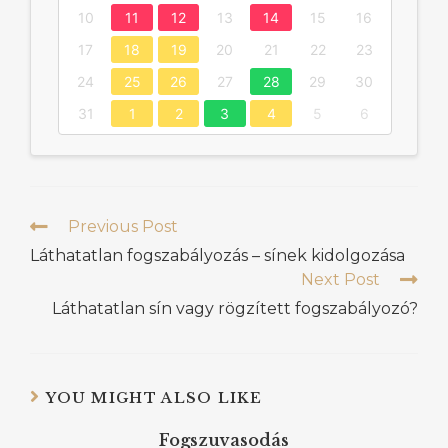
10
11
12
13
14
15
16
17
18
19
20
21
22
23
24
25
26
27
28
29
30
31
1
2
3
4
5
6
Previous Post
Láthatatlan fogszabályozás – sínek kidolgozása
Next Post
Láthatatlan sín vagy rögzített fogszabályozó?
YOU MIGHT ALSO LIKE
Fogszuvasodás